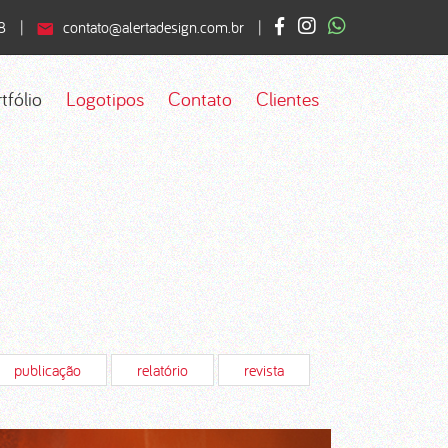
8
|
contato@alertadesign.com.br
|
tfólio
Logotipos
Contato
Clientes
publicação
relatório
revista