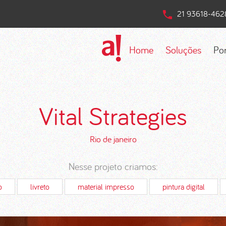
21 93618-462
Home
Soluções
Por
Vital Strategies
Rio de janeiro
Nesse projeto criamos:
o
livreto
material impresso
pintura digital