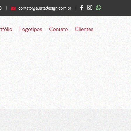
8
|
contato@alertadesign.com.br
|
tfólio
Logotipos
Contato
Clientes