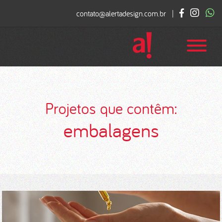
contato@alertadesign.com.br
|
Projetos que contêm:
embalagens