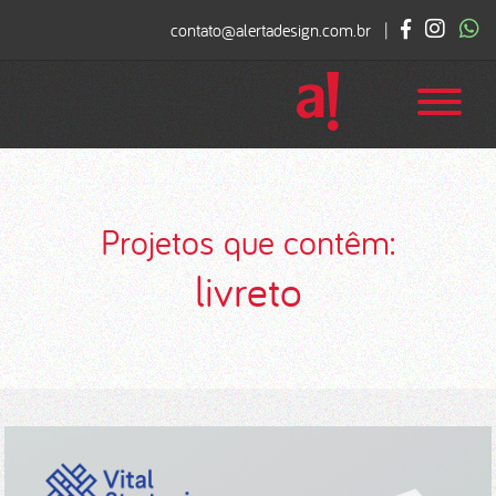
contato@alertadesign.com.br
|
Projetos que contêm:
livreto